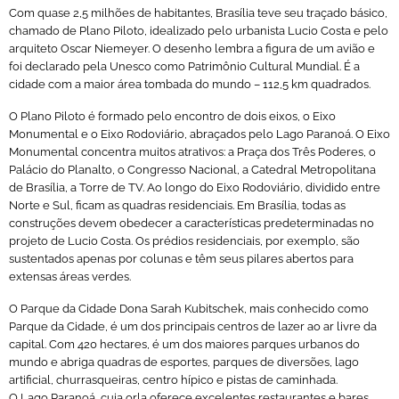
Com quase 2,5 milhões de habitantes, Brasília teve seu traçado básico,
chamado de Plano Piloto, idealizado pelo urbanista Lucio Costa e pelo
arquiteto Oscar Niemeyer. O desenho lembra a figura de um avião e
foi declarado pela Unesco como Patrimônio Cultural Mundial. É a
cidade com a maior área tombada do mundo – 112,5 km quadrados.
O Plano Piloto é formado pelo encontro de dois eixos, o Eixo
Monumental e o Eixo Rodoviário, abraçados pelo Lago Paranoá. O Eixo
Monumental concentra muitos atrativos: a Praça dos Três Poderes, o
Palácio do Planalto, o Congresso Nacional, a Catedral Metropolitana
de Brasília, a Torre de TV. Ao longo do Eixo Rodoviário, dividido entre
Norte e Sul, ficam as quadras residenciais. Em Brasília, todas as
construções devem obedecer a características predeterminadas no
projeto de Lucio Costa. Os prédios residenciais, por exemplo, são
sustentados apenas por colunas e têm seus pilares abertos para
extensas áreas verdes.
O Parque da Cidade Dona Sarah Kubitschek, mais conhecido como
Parque da Cidade, é um dos principais centros de lazer ao ar livre da
capital. Com 420 hectares, é um dos maiores parques urbanos do
mundo e abriga quadras de esportes, parques de diversões, lago
artificial, churrasqueiras, centro hípico e pistas de caminhada.
O Lago Paranoá, cuja orla oferece excelentes restaurantes e bares,