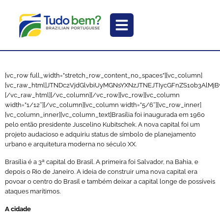
[vc_row full_width=”stretch_row_content_no_spaces”][vc_column]
[vc_raw_html]JTNDc2VjdGlvbiUyMGNsYXNzJTNEJTIycGFnZS10b3A
[/vc_raw_html][/vc_column][/vc_row][vc_row][vc_column
width=”1/12″][/vc_column][vc_column width=”5/6″][vc_row_inner]
[vc_column_inner][vc_column_text]Brasília foi inaugurada em 1960
pelo então presidente Juscelino Kubitschek. A nova capital foi um
projeto audacioso e adquiriu status de símbolo de planejamento
urbano e arquitetura moderna no século XX.
Brasília é a 3ª capital do Brasil. A primeira foi Salvador, na Bahia, e
depois o Rio de Janeiro. A ideia de construir uma nova capital era
povoar o centro do Brasil e também deixar a capital longe de possíveis
ataques marítimos.
A cidade