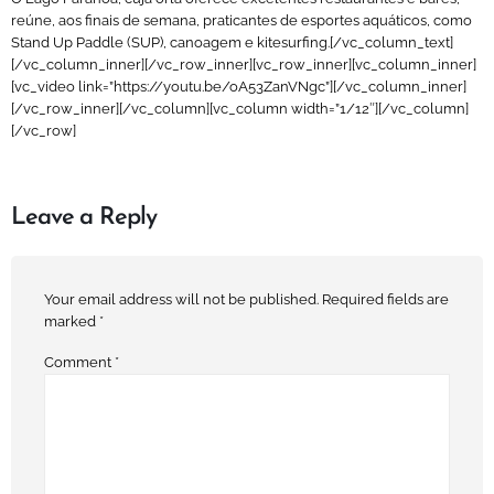
reúne, aos finais de semana, praticantes de esportes aquáticos, como
Stand Up Paddle (SUP), canoagem e kitesurfing.[/vc_column_text]
[/vc_column_inner][/vc_row_inner][vc_row_inner][vc_column_inner]
[vc_video link=”https://youtu.be/oA53ZanVNgc”][/vc_column_inner]
[/vc_row_inner][/vc_column][vc_column width=”1/12″][/vc_column]
[/vc_row]
Leave a Reply
Your email address will not be published.
Required fields are
marked
*
Comment
*