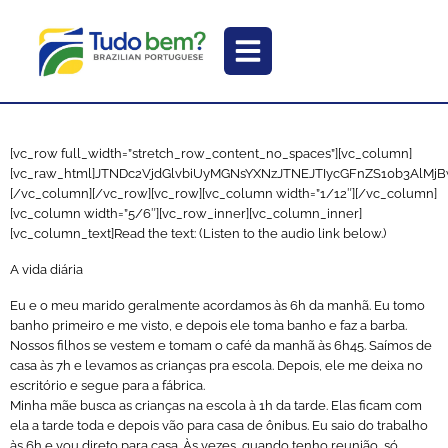
[vc_row full_width=”stretch_row_content_no_spaces”][vc_column]
[vc_raw_html]JTNDc2VjdGlvbiUyMGNsYXNzJTNEJTIycGFnZS10b3Al
[/vc_column][/vc_row][vc_row][vc_column width=”1/12″][/vc_column]
[vc_column width=”5/6″][vc_row_inner][vc_column_inner]
[vc_column_text]Read the text: (Listen to the audio link below.)
A vida diária
Eu e o meu marido geralmente acordamos às 6h da manhã. Eu tomo
banho primeiro e me visto, e depois ele toma banho e faz a barba.
Nossos filhos se vestem e tomam o café da manhã às 6h45. Saímos de
casa às 7h e levamos as crianças pra escola. Depois, ele me deixa no
escritório e segue para a fábrica.
Minha mãe busca as crianças na escola à 1h da tarde. Elas ficam com
ela a tarde toda e depois vão para casa de ônibus. Eu saio do trabalho
às 6h e vou direto para casa. Às vezes, quando tenho reunião, só