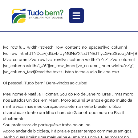
[vc_row full_width=”stretch_row_content_no_spaces”][vc_column]
[vc_raw_html]JTNDc2VjdGlvbiUyMGNsYXNzJTNEJTIycGFnZS10b3Al
[/vc_column][/vc_row][vc_row][vc_column width=”1/12″][/vc_column]
[vc_column width=”5/6″][vc_row_inner][vc_column_inner width=”2/3″]
[vc_column_text]Read the text: (Listen to the audio link below)
Oi pessoal! Tudo bem? Bem-vindos ao clube!
Meu nome é Natália Hickman. Sou do Rio de Janeiro, Brasil, mas moro
nos Estados Unidos, em Miami. Moro aqui há 15 anos e gosto muito da
minha vida, mas meu coração será eternamente brasileiro! Sou
divorciada e tenho um filho chamado Gabriel, que mora no Brasil
atualmente.
Sou professora de português e trabalho online.
Adoro andar de bicicleta, ir à praia e passar tempo com meus amigos.
Tenho duas irmãs; uma mais velha e uma mais nova. Elas moram no