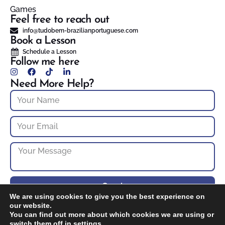
Games
Feel free to reach out
info@tudobem-brazilianportuguese.com
Book a Lesson
Schedule a Lesson
Follow me here
Need More Help?
Send
We are using cookies to give you the best experience on
our website.
You can find out more about which cookies we are using or
© 2025 Tudo bem? Brazilian Portuguese – NH Portuguese Tutoring. All
rights reserved.
switch them off in
settings
.