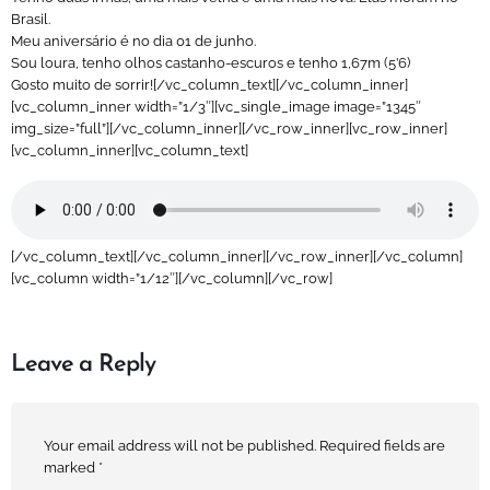
Brasil.
Meu aniversário é no dia 01 de junho.
Sou loura, tenho olhos castanho-escuros e tenho 1,67m (5’6)
Gosto muito de sorrir![/vc_column_text][/vc_column_inner]
[vc_column_inner width=”1/3″][vc_single_image image=”1345″
img_size=”full”][/vc_column_inner][/vc_row_inner][vc_row_inner]
[vc_column_inner][vc_column_text]
[/vc_column_text][/vc_column_inner][/vc_row_inner][/vc_column]
[vc_column width=”1/12″][/vc_column][/vc_row]
Leave a Reply
Your email address will not be published.
Required fields are
marked
*